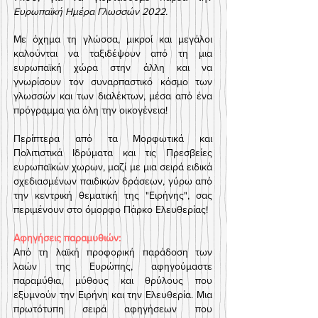
Ευρωπαϊκή Ημέρα Γλωσσών 2022.
Με όχημα τη γλώσσα, μικροί και μεγάλοι
καλούνται να ταξιδέψουν από τη μια
ευρωπαϊκή χώρα στην άλλη και να
γνωρίσουν τον συναρπαστικό κόσμο των
γλωσσών και των διαλέκτων, μέσα από ένα
πρόγραμμα για όλη την οικογένεια!
Περίπτερα από τα Μορφωτικά και
Πολιτιστικά Ιδρύματα και τις Πρεσβείες
ευρωπαϊκών χωρων, μαζί με μια σειρά ειδικά
σχεδιασμένων παιδικών δράσεων, γύρω από
την κεντρική θεματική της "Ειρήνης", σας
περιμένουν στο όμορφο Πάρκο Ελευθερίας!
Αφηγήσεις παραμυθιών:
Από τη λαϊκή προφορική παράδοση των
λαών της Ευρώπης, αφηγούμαστε
παραμύθια, μύθους και θρύλους που
εξυμνούν την Ειρήνη και την Ελευθερία. Μια
πρωτότυπη σειρά αφηγήσεων που