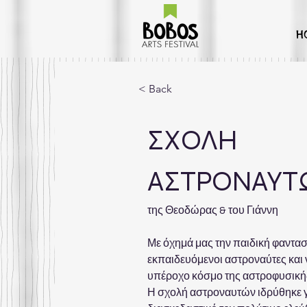
H
< Back
Σχολή Αστρ
ΣΧΟΛΗ 
ΑΣΤΡΟΝΑΥΤ
της Θεοδώρας & του Γιάννη
Με όχημά μας την παιδική φαντασί
εκπαιδευόμενοι αστροναύτες και 
υπέροχο κόσμο της αστροφυσικής
Η σχολή αστροναυτών ιδρύθηκε γι