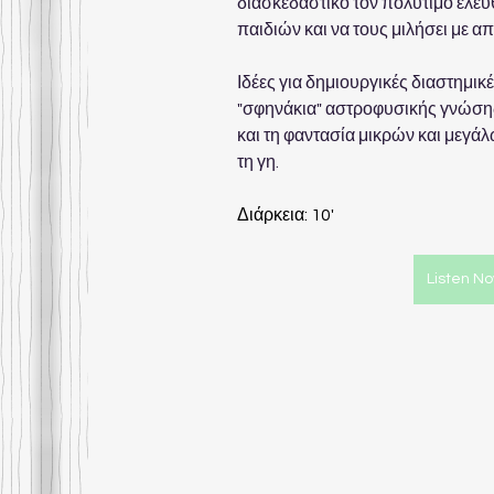
διασκεδαστικό τον πολύτιμο ελεύ
παιδιών και να τους μιλήσει με απ
Ιδέες για δημιουργικές διαστημικέ
"σφηνάκια" αστροφυσικής γνώσης
και τη φαντασία μικρών και μεγάλω
τη γη.
Διάρκεια: 10'
Listen N