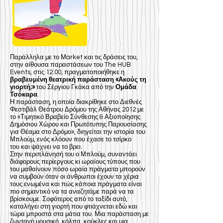
Παράλληλα με το Μarket και τις δράσεις του,
στην αίθουσα παραστάσεων του The HUB
Events, στις 12.00, πραγματοποιήθηκε η
βραβευμένη θεατρική παράσταση «Ακούς τη
γιορτή;»
του Σέργιου Γκάκα από την
Ομάδα
Τσόκαρα
.
Η παράσταση, η οποία διακρίθηκε στο Διεθνές
Φεστιβάλ Θεάτρου Δρόμου της Αθήνας 2012 με
το «Τιμητικό Βραβείο Σύνθεσης & Αξιοποίησης
Δημόσιου Χώρου και Πρωτότυπης Παρουσίασης
για Θέαμα στο Δρόμο», διηγείται την ιστορία του
Μπλούμ, ενός κλόουν που έχασε το τσίρκο
του και ψάχνει να το βρει.
Στην περιπλάνησή του ο Μπλούμ, συναντάει
διάφορους περίεργους κι ωραίους τύπους που
του μαθαίνουν πόσο ωραία πράγματα μπορούν
να συμβούν όταν οι άνθρωποι έχουν τα χέρια
τους ενωμένα και πώς κάποια πράγματα είναι
πιο σημαντικό να τα αναζητάμε παρά να τα
βρίσκουμε. Σοφότερος από το ταξίδι αυτό,
καταλήγει στη γιορτή που φτιάχνεται εδώ και
τώρα μπροστά στα μάτια του. Μια παράσταση με
ζωντανή μουσική, κόλπα, κούκλες και μια