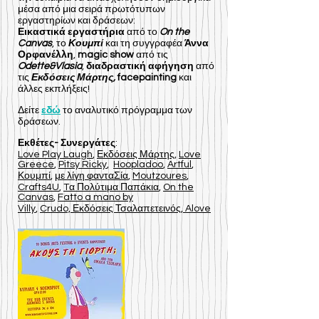
μέσα από μια σειρά πρωτότυπων
εργαστηρίων και δράσεων:
Εικαστικά εργαστήρια
από το
On the
Canvas
, το
Κουμπί
και τη συγγραφέα
Άννα
Ορφανέλλη
,
magic show
από τις
Odette&Vlasia
,
διαδραστική αφήγηση
από
τις
Εκδόσεις Μάρτης,
facepainting
και
άλλες εκπλήξεις!
Δείτε
εδώ
το αναλυτικό πρόγραμμα των
δράσεων.
Εκθέτες- Συνεργάτες
:
Love Play Laugh
,
Εκδόσεις Μάρτης
,
Love
Greece
,
Pitsy Ricky
,
Hoopladoo
,
Artful
,
Κουμπί
,
με λίγη φανταΣία
,
Moutzoures
,
Crafts4U
,
Tα Πολύτιμα Παπάκια
,
On the
Canvas
,
Fatto a mano by
Villy
,
Crudo,
Εκδόσεις Τσαλαπετεινός,
Alove