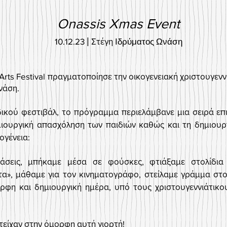
Onassis Xmas Event
10
.
12.23
|
Στέγη
Ιδρύματος Ωνάση
Arts Festival πραγματοποίησε την οικογενειακή χριστουγεν
νάση.
ιδικού φεστιβάλ, το πρόγραμμα περιελάμβανε μια σειρά ε
ημιουργική απασχόληση των παιδιών καθώς και τη δημιουρ
ογένεια:
σεις, μπήκαμε μέσα σε φούσκες, φτιάξαμε στολίδια 
α», μάθαμε για τον κινηματογράφο, στείλαμε γράμμα στον
ορφη και δημιουργική ημέρα, υπό τους χριστουγεννιάτικ
είχαν στην όμορφη αυτή γιορτή!