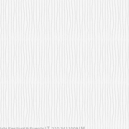
rts Festival & Events | Τ. 210 3411009 | Μ.